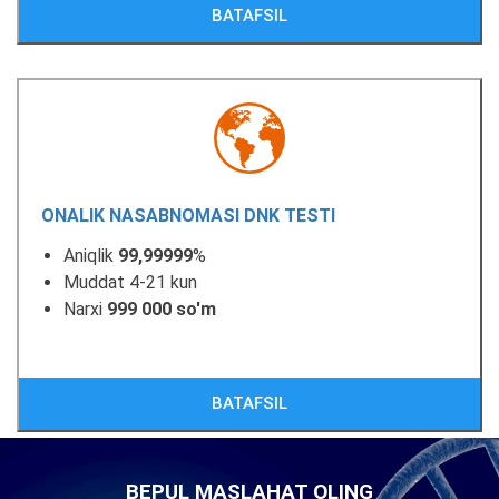
BATAFSIL
ONALIK NASABNOMASI DNK TESTI
Aniqlik
99,99999
%
Muddat 4-21 kun
Narxi
999 000 so'm
BATAFSIL
BEPUL MASLAHAT OLING