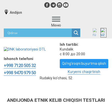
Andijon
Меню
Ish tartibi:
Kundalik
с 8:00 до 20:00
Ishonch telefoni
Qo'ng'iroqni buyurtma qilish
+998 7120 505 32
Kuryerni chaqirtirish
+998 9470 979 50
Rudakiy ko'chasi, 52
ANDIJONDA ETNIK KELIB CHIQISH TESTLARI