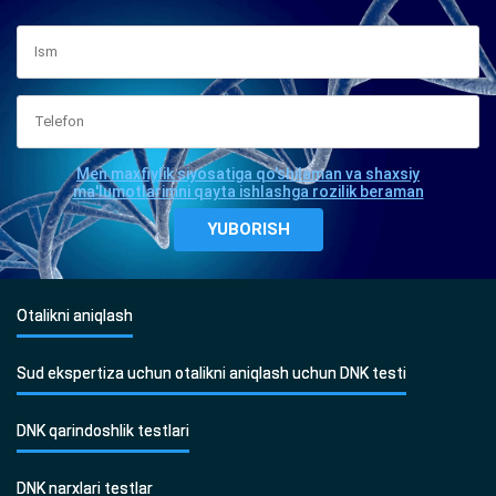
Men maxfiylik siyosatiga qo'shilaman va shaxsiy
ma'lumotlarimni qayta ishlashga rozilik beraman
Otalikni aniqlash
Sud ekspertiza uchun otalikni aniqlash uchun DNK testi
DNK qarindoshlik testlari
DNK narxlari testlar