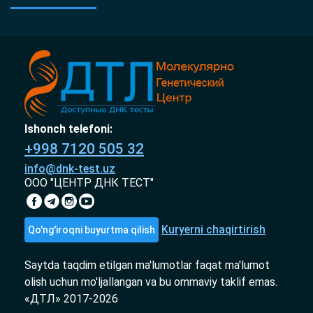
Ishonch telefoni:
+998 7120 505 32
info@dnk-test.uz
ООО "ЦЕНТР ДНК ТЕСТ"
Kuryerni chaqirtirish
Qo'ng'iroqni buyurtma qilish
Saytda taqdim etilgan ma'lumotlar faqat ma'lumot
olish uchun mo'ljallangan va bu ommaviy taklif emas.
«ДТЛ» 2017-2026