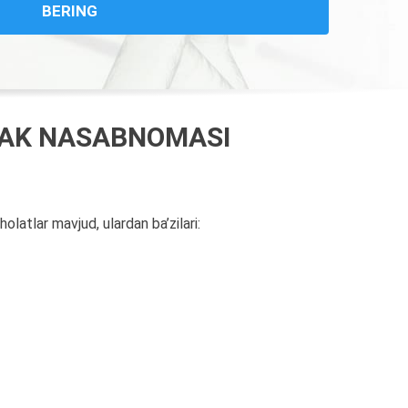
BERING
RKAK NASABNOMASI
olatlar mavjud, ulardan ba’zilari: