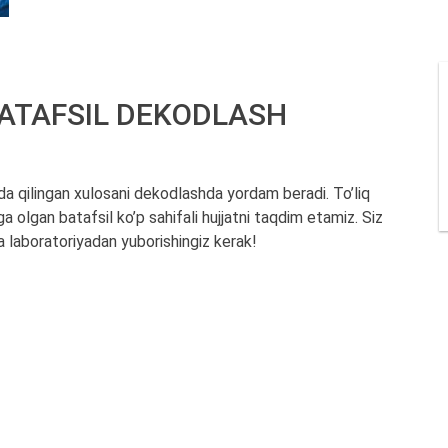
ATAFSIL DEKODLASH
da qilingan xulosani dekodlashda yordam beradi. To’liq
a olgan batafsil ko’p sahifali hujjatni taqdim etamiz. Siz
a laboratoriyadan yuborishingiz kerak!