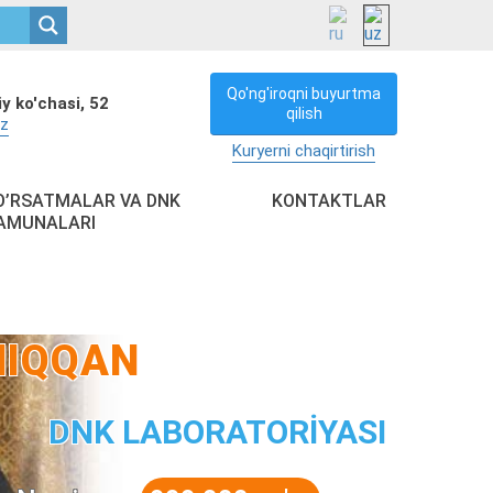
Qo'ng'iroqni buyurtma
y ko'chasi, 52
qilish
uz
Kuryerni chaqirtirish
O’RSATMALAR VA DNK
KONTAKTLAR
AMUNALARI
HIQQAN
DNK LABORATORİYASI