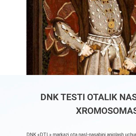
DNK TESTI OTALIK NA
XROMOSOMASIN
DNK «DTL» markazi ota nasl-nasabini aniqlash uchun 