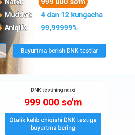
Narxi:
999 000 so'm
Muddat:
4 dan 12 kungacha
Aniqlik:
99,99999%
Buyurtma berish DNK testlar
DNK testining narxi
999 000 so'm
Otalik kelib chiqishi DNK testiga
buyurtma bering