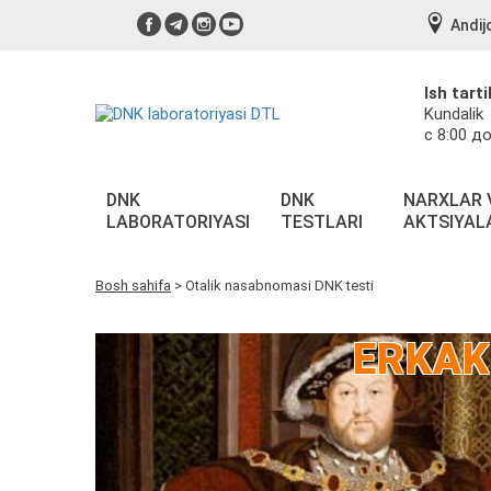
Andij
Ish tarti
Kundalik
с 8:00 до
DNK
DNK
NARXLAR 
LABORATORIYASI
TESTLARI
AKTSIYAL
Bosh sahifa
>
Otalik nasabnomasi DNK testi
ERKAK