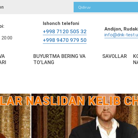
on
Ishonch telefoni
bi:
Andijon,
Rudaki
+998 7120 505 32
info@dnk-test.
 20:00
+998 9470 979 50
VA
BUYURTMA BERING VA
SAVOLLAR
K
ARI
TO’LANG
N
LAR NASLIDAN KELIB C