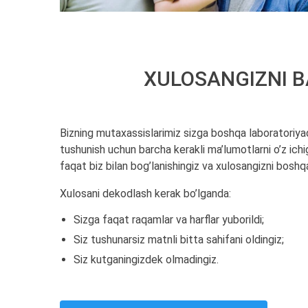
XULOSANGIZNI B
Bizning mutaxassislarimiz sizga boshqa laboratoriya
tushunish uchun barcha kerakli ma’lumotlarni o’z ichig
faqat biz bilan bog’lanishingiz va xulosangizni boshq
Xulosani dekodlash kerak bo’lganda:
Sizga faqat raqamlar va harflar yuborildi;
Siz tushunarsiz matnli bitta sahifani oldingiz;
Siz kutganingizdek olmadingiz.