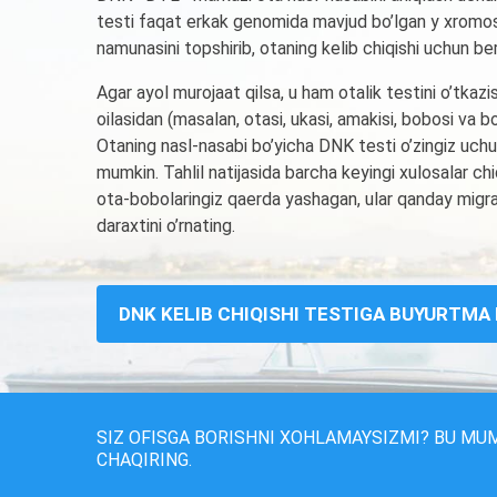
testi faqat erkak genomida mavjud bo’lgan y xromos
namunasini topshirib, otaning kelib chiqishi uchun ber
Agar ayol murojaat qilsa, u ham otalik testini o’tkaz
oilasidan (masalan, otasi, ukasi, amakisi, bobosi va 
Otaning nasl-nasabi bo’yicha DNK testi o’zingiz uchun
mumkin. Tahlil natijasida barcha keyingi xulosalar c
ota-bobolaringiz qaerda yashagan, ular qanday migrats
daraxtini o’rnating.
DNK KELIB CHIQISHI TESTIGA BUYURTMA
SIZ OFISGA BORISHNI XOHLAMAYSIZMI? BU MU
CHAQIRING.