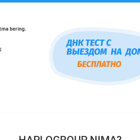
tma bering.
g:
HAPLOGROUP NIMA?