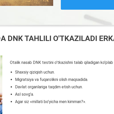
 DNK TAHLILI O'TKAZILADI E
Otalik nasab DNK testini o’tkazishni talab qiladigan ko’plab h
Shaxsiy qiziqish uchun.
Migratsiya va fuqarolikni olish maqsadida.
Davlat organlariga taqdim etish uchun.
Asl sovg’a.
Agar siz «millati bo’yicha men kimman?».