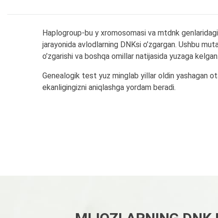
Haplogroup-bu y xromosomasi va mtdnk genlaridagi o’
jarayonida avlodlarning DNKsi o’zgargan. Ushbu mutat
o’zgarishi va boshqa omillar natijasida yuzaga kelgan
Genealogik test yuz minglab yillar oldin yashagan ota
ekanligingizni aniqlashga yordam beradi.