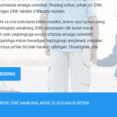
omasida amalga oshiriladi. Shuning uchun, erkak o’z DNK
ilgan DNK tahlilini o’tkazishi mumkin.
ishi va ota-bobolarini bilishi mumkin, ammo ayol uchun uning
boshqalar) erkakning DNK namunasini olib kelish kerak.
 yoki yaqiningizga sovg’a sifatida amalga oshirilishi
hiqarishga imkon beradigan haplogroup aniqlanadi, masalan:
iya yo’llari bo’ylab harakat qilishgan. Shuningdek, oila
 BERING
MKIN! DNK NAMUNALARINI OLADIGAN KURERNI