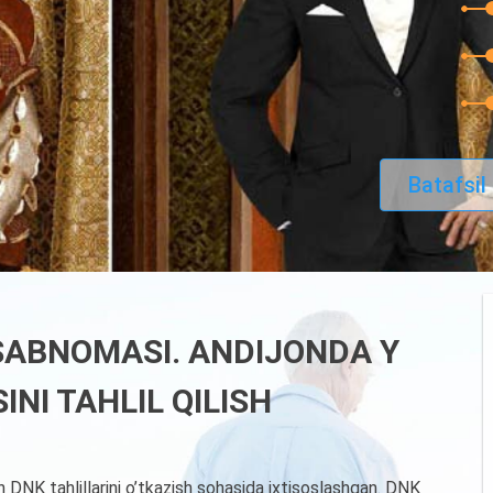
Batafsil
SABNOMASI. ANDIJONDA Y
I TAHLIL QILISH
DNK tahlillarini o’tkazish sohasida ixtisoslashgan. DNK