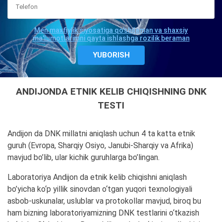
Men maxfiylik siyosatiga qo'shilaman va shaxsiy
ma'lumotlarimni qayta ishlashga rozilik beraman
ANDIJONDA ETNIK KELIB CHIQISHNING DNK
TESTI
Andijon da DNK millatni aniqlash uchun 4 ta katta etnik
guruh (Evropa, Sharqiy Osiyo, Janubi-Sharqiy va Afrika)
mavjud bo’lib, ular kichik guruhlarga bo’lingan.
Laboratoriya Andijon da etnik kelib chiqishni aniqlash
bo’yicha ko‘p yillik sinovdan o‘tgan yuqori texnologiyali
asbob-uskunalar, uslublar va protokollar mavjud, biroq bu
ham bizning laboratoriyamizning DNK testlarini o‘tkazish