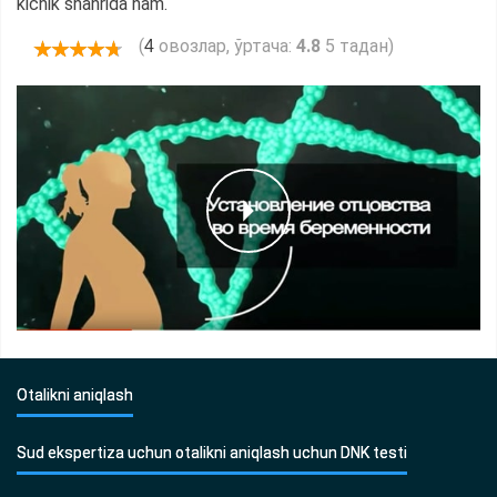
kichik shahrida ham.
(
овозлар, ўртача:
4.8
5 тадан)
4
Otalikni aniqlash
Sud ekspertiza uchun otalikni aniqlash uchun DNK testi