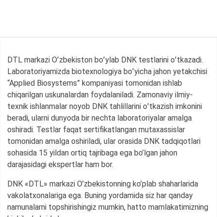
DTL markazi Oʻzbekiston boʻylab DNK testlarini oʻtkazadi.
Laboratoriyamizda biotexnologiya boʻyicha jahon yetakchisi
“Applied Biosystems” kompaniyasi tomonidan ishlab
chiqarilgan uskunalardan foydalaniladi. Zamonaviy ilmiy-
texnik ishlanmalar noyob DNK tahlillarini oʻtkazish imkonini
beradi, ularni dunyoda bir nechta laboratoriyalar amalga
oshiradi. Testlar faqat sertifikatlangan mutaxassislar
tomonidan amalga oshiriladi, ular orasida DNK tadqiqotlari
sohasida 15 yildan ortiq tajribaga ega bo’lgan jahon
darajasidagi ekspertlar ham bor.
DNK «DTL» markazi O’zbekistonning ko’plab shaharlarida
vakolatxonalariga ega. Buning yordamida siz har qanday
namunalarni topshirishingiz mumkin, hatto mamlakatimizning