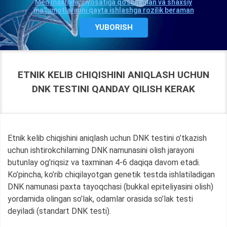
Men maxfiylik siyosatiga qo'shilaman va shaxsiy
ma'lumotlarimni qayta ishlashga rozilik beraman
ETNIK KELIB CHIQISHINI ANIQLASH UCHUN
DNK TESTINI QANDAY QILISH KERAK
Etnik kelib chiqishini aniqlash uchun DNK testini o’tkazish
uchun ishtirokchilarning DNK namunasini olish jarayoni
butunlay og’riqsiz va taxminan 4-6 daqiqa davom etadi.
Ko’pincha, ko’rib chiqilayotgan genetik testda ishlatiladigan
DNK namunasi paxta tayoqchasi (bukkal epiteliyasini olish)
yordamida olingan so’lak, odamlar orasida so’lak testi
deyiladi (standart DNK testi).