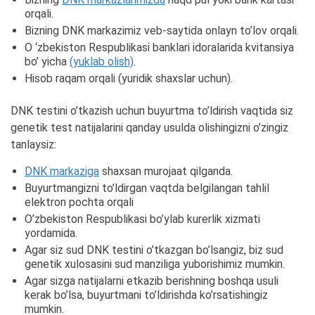
orqali.
Bizning DNK markazimiz veb-saytida onlayn to’lov orqali.
O ‘zbekiston Respublikasi banklari idoralarida kvitansiya
bo’ yicha
(yuklab olish)
.
Hisob raqam orqali (yuridik shaxslar uchun).
DNK testini o’tkazish uchun buyurtma to’ldirish vaqtida siz
genetik test natijalarini qanday usulda olishingizni o’zingiz
tanlaysiz:
DNK markaziga
shaxsan murojaat qilganda.
Buyurtmangizni to’ldirgan vaqtda belgilangan tahlil
elektron pochta orqali
O’zbekiston Respublikasi bo’ylab kurerlik xizmati
yordamida.
Agar siz sud DNK testini o’tkazgan bo’lsangiz, biz sud
genetik xulosasini sud manziliga yuborishimiz mumkin.
Agar sizga natijalarni etkazib berishning boshqa usuli
kerak bo’lsa, buyurtmani to’ldirishda ko’rsatishingiz
mumkin.