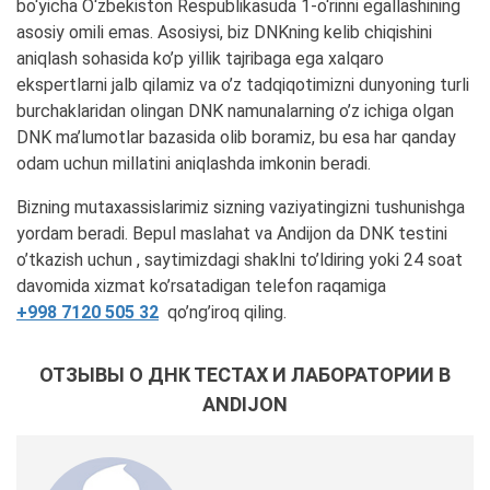
bo‘yicha O‘zbekiston Respublikasuda 1-o‘rinni egallashining
asosiy omili emas. Asosiysi, biz DNKning kelib chiqishini
aniqlash sohasida ko’p yillik tajribaga ega xalqaro
ekspertlarni jalb qilamiz va o’z tadqiqotimizni dunyoning turli
burchaklaridan olingan DNK namunalarning o’z ichiga olgan
DNK ma’lumotlar bazasida olib boramiz, bu esa har qanday
odam uchun millatini aniqlashda imkonin beradi.
Bizning mutaxassislarimiz sizning vaziyatingizni tushunishga
yordam beradi. Bepul maslahat va Andijon da DNK testini
o’tkazish uchun , saytimizdagi shaklni to’ldiring yoki 24 soat
davomida xizmat ko’rsatadigan telefon raqamiga
+998 7120 505 32
qo’ng’iroq qiling.
ОТЗЫВЫ О ДНК ТЕСТАХ И ЛАБОРАТОРИИ В
ANDIJON