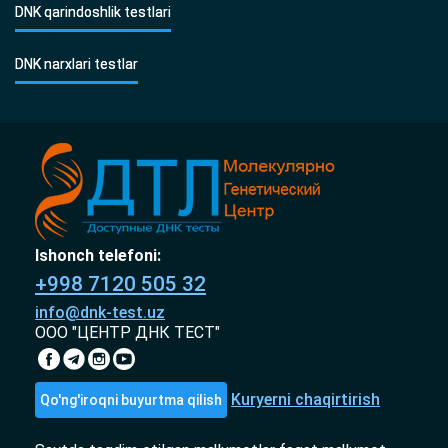
DNK qarindoshlik testlari
DNK narxlari testlar
Ishonch telefoni:
+998 7120 505 32
info@dnk-test.uz
ООО "ЦЕНТР ДНК ТЕСТ"
Kuryerni chaqirtirish
Qo'ng'iroqni buyurtma qilish