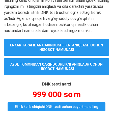
naslning kelib chiqish imkoniyatini beradi. Shuningdek, sizning
irqingizni, millatingizni aniqlash va oila daraxtini yaratishda
yordam beradi. Etnik DNK testi uchun og’iz so’lagi kerak
bo’ladi. Agar siz qiziqarli va g’ayrioddiy sovg’a qilishni
istasangiz, kutilmagan hodisani oshkor qilmaslik uchun
nostandart namunalardan foydalanishingiz mumkin.
ERKAK TARAFIDAN QARINDOSHLIKNI ANIQLASH UCHUN
HISOBOT NAMUNASI
AYOL TOMONIDAN QARINDOSHLIKNI ANIQLASH UCHUN
HISOBOT NAMUNASI
DNK testi narxi
999 000 so'm
Etnik kelib chiqishi DNK testi uchun buyurtma qiling