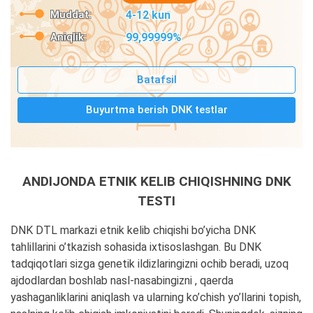
Muddat:
4-12 kun
Aniqlik:
99,99999%
Batafsil
Buyurtma berish DNK testlar
ANDIJONDA ETNIK KELIB CHIQISHNING DNK
TESTI
DNK DTL markazi etnik kelib chiqishi bo’yicha DNK
tahlillarini o’tkazish sohasida ixtisoslashgan. Bu DNK
tadqiqotlari sizga genetik ildizlaringizni ochib beradi, uzoq
ajdodlardan boshlab nasl-nasabingizni , qaerda
yashaganliklarini aniqlash va ularning ko’chish yo’llarini topish,