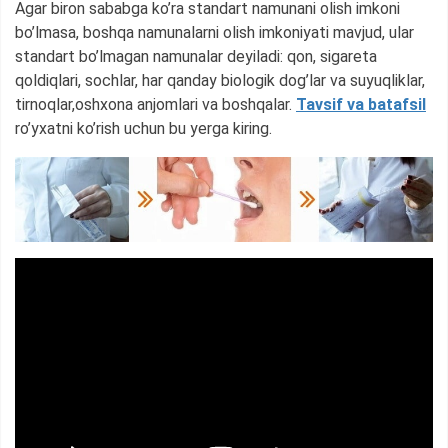
Agar biron sababga ko’ra standart namunani olish imkoni
bo’lmasa, boshqa namunalarni olish imkoniyati mavjud, ular
standart bo’lmagan namunalar deyiladi: qon, sigareta
qoldiqlari, sochlar, har qanday biologik dog’lar va suyuqliklar,
tirnoqlar,oshxona anjomlari va boshqalar.
Tavsif va batafsil
ro’yxatni ko’rish uchun bu yerga kiring.