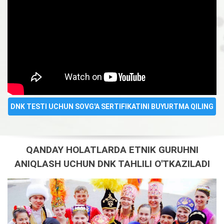
DNK TESTI UCHUN SOVG'A SERTIFIKATINI BUYURTMA QILING
QANDAY HOLATLARDA ETNIK GURUHNI
ANIQLASH UCHUN DNK TAHLILI O'TKAZILADI