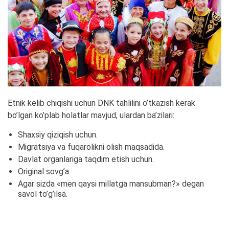
Etnik kelib chiqishi uchun DNK tahlilini o’tkazish kerak
bo’lgan ko’plab holatlar mavjud, ulardan ba’zilari:
Shaxsiy qiziqish uchun.
Migratsiya va fuqarolikni olish maqsadida.
Davlat organlariga taqdim etish uchun.
Original sovg’a.
Agar sizda «men qaysi millatga mansubman?» degan
savol to’g’ilsa.