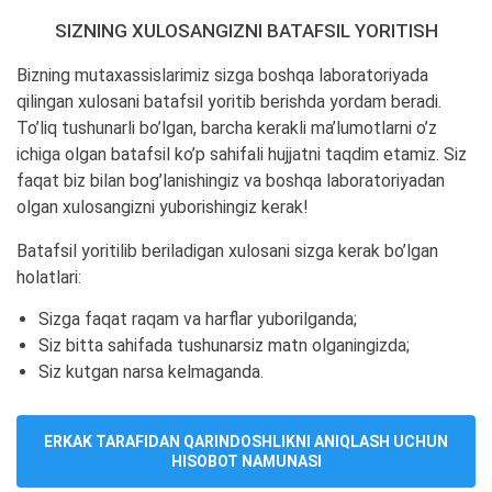
SIZNING XULOSANGIZNI BATAFSIL YORITISH
Bizning mutaxassislarimiz sizga boshqa laboratoriyada
qilingan xulosani batafsil yoritib berishda yordam beradi.
To’liq tushunarli bo’lgan, barcha kerakli ma’lumotlarni o’z
ichiga olgan batafsil ko’p sahifali hujjatni taqdim etamiz. Siz
faqat biz bilan bog’lanishingiz va boshqa laboratoriyadan
olgan xulosangizni yuborishingiz kerak!
Batafsil yoritilib beriladigan xulosani sizga kerak bo’lgan
holatlari:
Sizga faqat raqam va harflar yuborilganda;
Siz bitta sahifada tushunarsiz matn olganingizda;
Siz kutgan narsa kelmaganda.
ERKAK TARAFIDAN QARINDOSHLIKNI ANIQLASH UCHUN
HISOBOT NAMUNASI