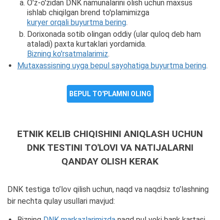
O'z-o'zidan DNK namunalarini olish uchun maxsus
ishlab chiqilgan brend to'plamimizga
kuryer orqali buyurtma bering
.
Dorixonada sotib olingan oddiy (ular quloq deb ham
ataladi) paxta kurtaklari yordamida.
Bizning ko'rsatmalarimiz
.
Mutaxassisning uyga bepul sayohatiga buyurtma bering
.
BEPUL TO'PLAMNI OLING
ETNIK KELIB CHIQISHINI ANIQLASH UCHUN
DNK TESTINI TO'LOVI VA NATIJALARNI
QANDAY OLISH KERAK
DNK testiga to’lov qilish uchun, naqd va naqdsiz to’lashning
bir nechta qulay usullari mavjud:
Bizning
DNK markazlarimizda
naqd pul yoki bank kartasi