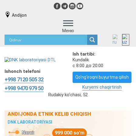
Andijon
Меню
Ish tartibi:
Kundalik
с 8:00 до 20:00
Ishonch telefoni
Qo'ng'iroqni buyurtma qilish
+998 7120 505 32
Kuryerni chaqirtirish
+998 9470 979 50
Rudakiy ko'chasi, 52
ANDIJONDA ETNIK KELIB CHIQISH
DNK LABORATORİYASI
Narxi:
999 000 so'm