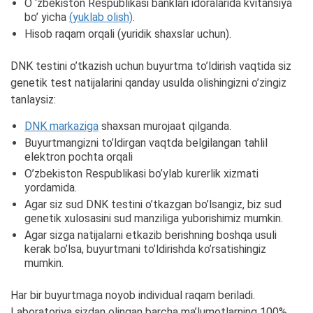
O ‘zbekiston Respublikasi banklari idoralarida kvitansiya
bo’ yicha
(yuklab olish)
.
Hisob raqam orqali (yuridik shaxslar uchun).
DNK testini o’tkazish uchun buyurtma to’ldirish vaqtida siz
genetik test natijalarini qanday usulda olishingizni o’zingiz
tanlaysiz:
DNK markaziga
shaxsan murojaat qilganda.
Buyurtmangizni to’ldirgan vaqtda belgilangan tahlil
elektron pochta orqali
O’zbekiston Respublikasi bo’ylab kurerlik xizmati
yordamida.
Agar siz sud DNK testini o’tkazgan bo’lsangiz, biz sud
genetik xulosasini sud manziliga yuborishimiz mumkin.
Agar sizga natijalarni etkazib berishning boshqa usuli
kerak bo’lsa, buyurtmani to’ldirishda ko’rsatishingiz
mumkin.
Har bir buyurtmaga noyob individual raqam beriladi.
Laboratoriya sizdan olingan barcha ma’lumotlarning 100%