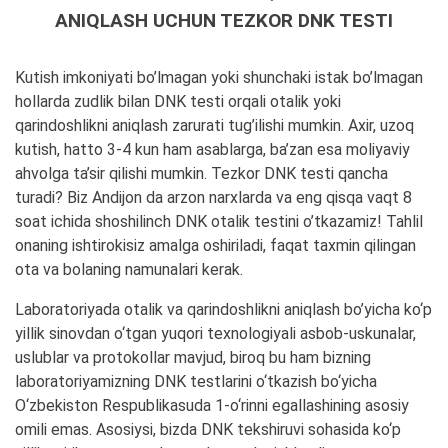
ANIQLASH UCHUN TEZKOR DNK TESTI
Kutish imkoniyati bo’lmagan yoki shunchaki istak bo’lmagan
hollarda zudlik bilan DNK testi orqali otalik yoki
qarindoshlikni aniqlash zarurati tug’ilishi mumkin. Axir, uzoq
kutish, hatto 3-4 kun ham asablarga, ba’zan esa moliyaviy
ahvolga ta’sir qilishi mumkin. Tezkor DNK testi qancha
turadi? Biz Andijon da arzon narxlarda va eng qisqa vaqt 8
soat ichida shoshilinch DNK otalik testini o’tkazamiz! Tahlil
onaning ishtirokisiz amalga oshiriladi, faqat taxmin qilingan
ota va bolaning namunalari kerak.
Laboratoriyada otalik va qarindoshlikni aniqlash bo’yicha ko‘p
yillik sinovdan o‘tgan yuqori texnologiyali asbob-uskunalar,
uslublar va protokollar mavjud, biroq bu ham bizning
laboratoriyamizning DNK testlarini o‘tkazish bo‘yicha
O‘zbekiston Respublikasuda 1-o‘rinni egallashining asosiy
omili emas. Asosiysi, bizda DNK tekshiruvi sohasida ko‘p