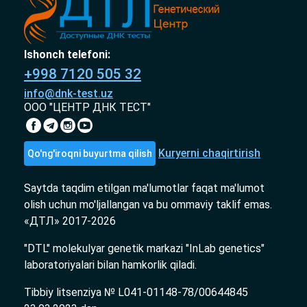
Ishonch telefoni:
+998 7120 505 32
info@dnk-test.uz
ООО "ЦЕНТР ДНК ТЕСТ"
Kuryerni chaqirtirish
Qo'ng'iroqni buyurtma qilish
Saytda taqdim etilgan ma'lumotlar faqat ma'lumot
olish uchun mo'ljallangan va bu ommaviy taklif emas.
«ДТЛ» 2017-2026
"DTL" molekulyar genetik markazi "InLab genetics"
laboratoriyalari bilan hamkorlik qiladi.
Tibbiy litsenziya № L041-01148-78/00644845