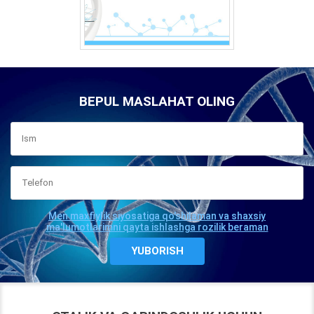
BEPUL MASLAHAT OLING
Men maxfiylik siyosatiga qo'shilaman va shaxsiy
ma'lumotlarimni qayta ishlashga rozilik beraman