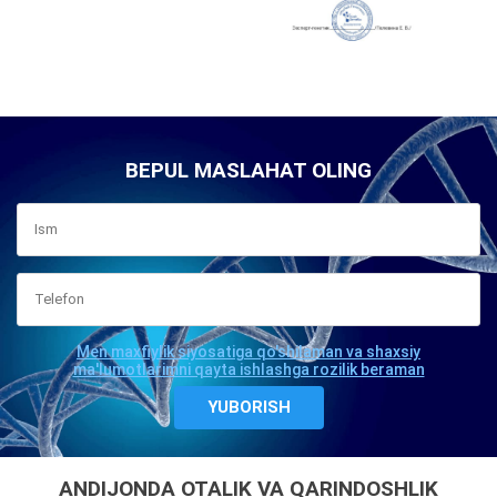
BEPUL MASLAHAT OLING
Men maxfiylik siyosatiga qo'shilaman va shaxsiy
ma'lumotlarimni qayta ishlashga rozilik beraman
ANDIJONDA OTALIK VA QARINDOSHLIK