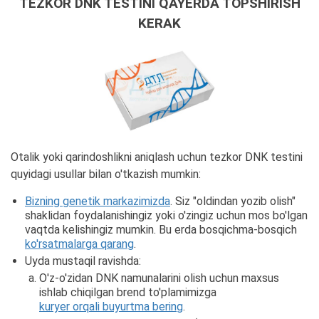
TEZKOR DNK TESTINI QAYERDA TOPSHIRISH
KERAK
Otalik yoki qarindoshlikni aniqlash uchun tezkor DNK testini
quyidagi usullar bilan o'tkazish mumkin:
Bizning genetik markazimizda
. Siz "oldindan yozib olish"
shaklidan foydalanishingiz yoki o'zingiz uchun mos bo'lgan
vaqtda kelishingiz mumkin. Bu erda bosqichma-bosqich
ko'rsatmalarga qarang
.
Uyda mustaqil ravishda:
O'z-o'zidan DNK namunalarini olish uchun maxsus
ishlab chiqilgan brend to'plamimizga
kuryer orqali buyurtma bering
.