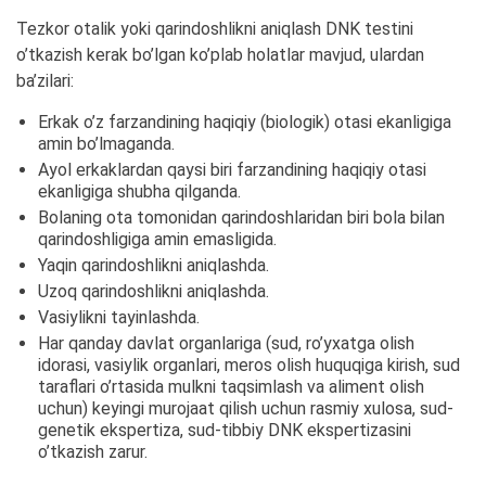
Tezkor otalik yoki qarindoshlikni aniqlash DNK testini
o’tkazish kerak bo’lgan ko’plab holatlar mavjud, ulardan
ba’zilari:
Erkak o’z farzandining haqiqiy (biologik) otasi ekanligiga
amin bo’lmaganda.
Ayol erkaklardan qaysi biri farzandining haqiqiy otasi
ekanligiga shubha qilganda.
Bolaning ota tomonidan qarindoshlaridan biri bola bilan
qarindoshligiga amin emasligida.
Yaqin qarindoshlikni aniqlashda.
Uzoq qarindoshlikni aniqlashda.
Vasiylikni tayinlashda.
Har qanday davlat organlariga (sud, ro’yxatga olish
idorasi, vasiylik organlari, meros olish huquqiga kirish, sud
taraflari o’rtasida mulkni taqsimlash va aliment olish
uchun) keyingi murojaat qilish uchun rasmiy xulosa, sud-
genetik ekspertiza, sud-tibbiy DNK ekspertizasini
o’tkazish zarur.