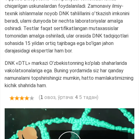
chiqarilgan uskunalardan foydalaniladi. Zamonaviy ilmiy-
texnik ishlanmalar noyob DNK tahlillarini oʻtkazish imkonini
beradi, ularni dunyoda bir nechta laboratoriyalar amalga
oshiradi. Testlar faqat sertifikatlangan mutaxassislar
tomonidan amalga oshiriladi, ular orasida DNK tadqiqotlari
sohasida 15 yildan ortiq tajribaga ega bo’lgan jahon
darajasidagi ekspertlar ham bor.
DNK «DTL» markazi O’zbekistonning ko’plab shaharlarida
vakolatxonalariga ega. Buning yordamida siz har qanday
namunalarni topshirishingiz mumkin, hatto mamlakatimizning
kichik shahrida ham.
(
овоз, ўртача:
4
5 тадан)
1