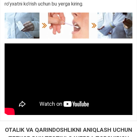
ro’yxatni ko’rish uchun bu yerga kiring.
OTALIK VA QARINDOSHLIKNI ANIQLASH UCHUN