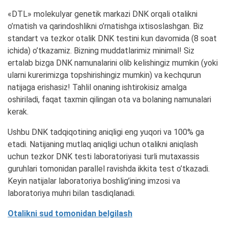
«DTL» molekulyar genetik markazi DNK orqali otalikni
o’rnatish va qarindoshlikni o’rnatishga ixtisoslashgan. Biz
standart va tezkor otalik DNK testini kun davomida (8 soat
ichida) o’tkazamiz. Bizning muddatlarimiz minimal! Siz
ertalab bizga DNK namunalarini olib kelishingiz mumkin (yoki
ularni kurerimizga topshirishingiz mumkin) va kechqurun
natijaga erishasiz! Tahlil onaning ishtirokisiz amalga
oshiriladi, faqat taxmin qilingan ota va bolaning namunalari
kerak.
Ushbu DNK tadqiqotining aniqligi eng yuqori va 100% ga
etadi. Natijaning mutlaq aniqligi uchun otalikni aniqlash
uchun tezkor DNK testi laboratoriyasi turli mutaxassis
guruhlari tomonidan parallel ravishda ikkita test o’tkazadi.
Keyin natijalar laboratoriya boshlig’ining imzosi va
laboratoriya muhri bilan tasdiqlanadi.
Otalikni sud tomonidan belgilash