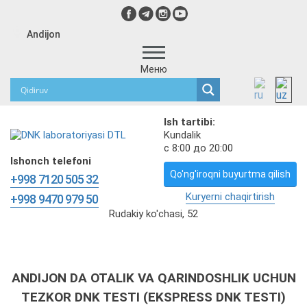
Andijon
Меню
Ish tartibi:
Kundalik
с 8:00 до 20:00
Ishonch telefoni
Qo'ng'iroqni buyurtma qilish
+998 7120 505 32
Kuryerni chaqirtirish
+998 9470 979 50
Rudakiy ko'chasi, 52
ANDIJON DA OTALIK VA QARINDOSHLIK UCHUN
TEZKOR DNK TESTI (EKSPRESS DNK TESTI)