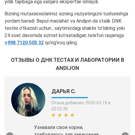
yillik tajribaga ega xalqaro ekspertlar ishlaydi.
Bizning mutaxassislarimiz sizning vaziyatingizni tushunishga
yordam beradi. Bepul maslahat va Andijon da otalik DNK
testini o’tkazish uchun , saytimizdagi shaklni to’ldiring yoki
24 soat davomida xizmat ko’rsatadigan telefon raqamiga
+998 7120 505 32
qo’ng’iroq qiling.
ОТЗЫВЫ О ДНК ТЕСТАХ И ЛАБОРАТОРИИ В
ANDIJON
ДАРЬЯ С.
Отзыв добавлен: 2020-03-16 в
02:02:36
Узнавали свои корни,
требовалось для завещания,