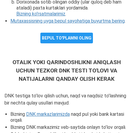
Dorixonada sotib olingan oddiy (ular quloq deb ham
ataladi) paxta kurtaklari yordamida.
Bizning ko'rsatmalarimiz
.
Mutaxassisning uyga bepul sayohatiga buyurtma bering
.
BEPUL TO'PLAMNI OLING
OTALIK YOKI QARINDOSHLIKNI ANIQLASH
UCHUN TEZKOR DNK TESTI TO'LOVI VA
NATIJALARNI QANDAY OLISH KERAK
DNK testiga to’lov qilish uchun, naqd va naqdsiz to’lashning
bir nechta qulay usullari mavjud:
Bizning
DNK markazlarimizda
naqd pul yoki bank kartasi
orqali.
Bizning DNK markazimiz veb-saytida onlayn to’lov orqali.