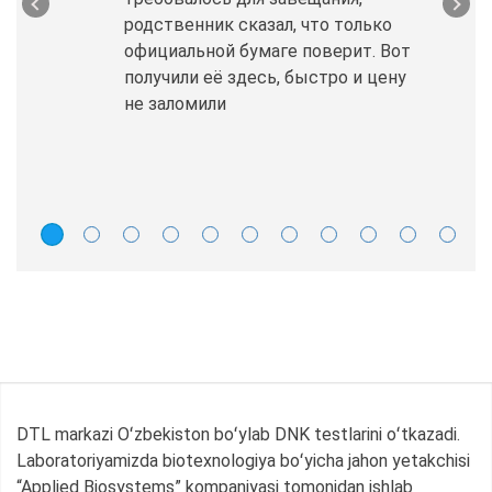
родственник сказал, что только
официальной бумаге поверит. Вот
получили её здесь, быстро и цену
не заломили
DTL markazi Oʻzbekiston boʻylab DNK testlarini oʻtkazadi.
Laboratoriyamizda biotexnologiya boʻyicha jahon yetakchisi
“Applied Biosystems” kompaniyasi tomonidan ishlab