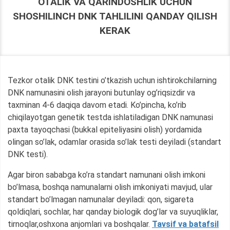
OTALIK VA QARINDOSHLIK UCHUN
SHOSHILINCH DNK TAHLILINI QANDAY QILISH
KERAK
Tezkor otalik DNK testini o’tkazish uchun ishtirokchilarning
DNK namunasini olish jarayoni butunlay og’riqsizdir va
taxminan 4-6 daqiqa davom etadi. Ko’pincha, ko’rib
chiqilayotgan genetik testda ishlatiladigan DNK namunasi
paxta tayoqchasi (bukkal epiteliyasini olish) yordamida
olingan so’lak, odamlar orasida so’lak testi deyiladi (standart
DNK testi).
Agar biron sababga ko’ra standart namunani olish imkoni
bo’lmasa, boshqa namunalarni olish imkoniyati mavjud, ular
standart bo’lmagan namunalar deyiladi: qon, sigareta
qoldiqlari, sochlar, har qanday biologik dog’lar va suyuqliklar,
tirnoqlar,oshxona anjomlari va boshqalar.
Tavsif va batafsil