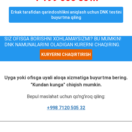
Erkak tarafidan qarindoshlikni aniqlash uchun DNK testini
buyurtma qiling
SIZ OFISGA BORISHNI XOHLAMAYSIZMI? BU MUMKIN!
DNK NAMUNALARINI OLADIGAN KURERNI CHAQIRING.
KURYERNI CHAQIRTIRISH
Uyga yoki ofisga uyali aloqa xizmatiga buyurtma bering.
"Kundan kunga" chiqish mumkin.
Bepul maslahat uchun qo'ng'iroq qiling:
+998 7120 505 32