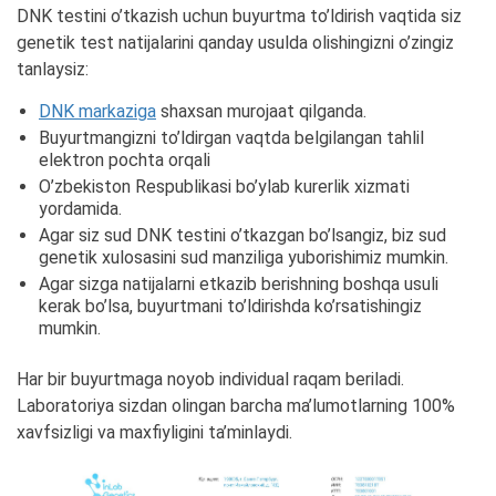
DNK testini o’tkazish uchun buyurtma to’ldirish vaqtida siz
genetik test natijalarini qanday usulda olishingizni o’zingiz
tanlaysiz:
DNK markaziga
shaxsan murojaat qilganda.
Buyurtmangizni to’ldirgan vaqtda belgilangan tahlil
elektron pochta orqali
O’zbekiston Respublikasi bo’ylab kurerlik xizmati
yordamida.
Agar siz sud DNK testini o’tkazgan bo’lsangiz, biz sud
genetik xulosasini sud manziliga yuborishimiz mumkin.
Agar sizga natijalarni etkazib berishning boshqa usuli
kerak bo’lsa, buyurtmani to’ldirishda ko’rsatishingiz
mumkin.
Har bir buyurtmaga noyob individual raqam beriladi.
Laboratoriya sizdan olingan barcha ma’lumotlarning 100%
xavfsizligi va maxfiyligini ta’minlaydi.