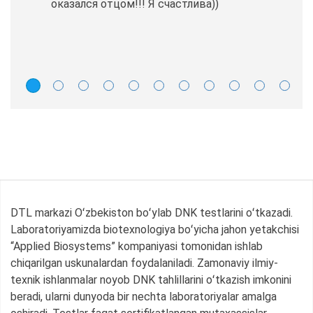
оказался отцом!!! Я счастлива))
DTL markazi Oʻzbekiston boʻylab DNK testlarini oʻtkazadi.
Laboratoriyamizda biotexnologiya boʻyicha jahon yetakchisi
“Applied Biosystems” kompaniyasi tomonidan ishlab
chiqarilgan uskunalardan foydalaniladi. Zamonaviy ilmiy-
texnik ishlanmalar noyob DNK tahlillarini oʻtkazish imkonini
beradi, ularni dunyoda bir nechta laboratoriyalar amalga