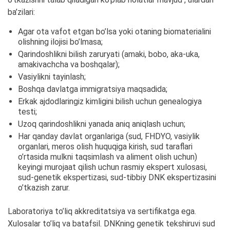
ba’zilari:
Agar ota vafot etgan bo’lsa yoki otaning biomaterialini
olishning ilojisi bo’lmasa;
Qarindoshlikni bilish zaruryati (amaki, bobo, aka-uka,
amakivachcha va boshqalar);
Vasiylikni tayinlash;
Boshqa davlatga immigratsiya maqsadida;
Erkak ajdodlaringiz kimligini bilish uchun genealogiya
testi;
Uzoq qarindoshlikni yanada aniq aniqlash uchun;
Har qanday davlat organlariga (sud, FHDYO, vasiylik
organlari, meros olish huquqiga kirish, sud taraflari
o’rtasida mulkni taqsimlash va aliment olish uchun)
keyingi murojaat qilish uchun rasmiy ekspert xulosasi,
sud-genetik ekspertizasi, sud-tibbiy DNK ekspertizasini
o’tkazish zarur.
Laboratoriya to’liq akkreditatsiya va sertifikatga ega.
Xulosalar to’liq va batafsil. DNKning genetik tekshiruvi sud