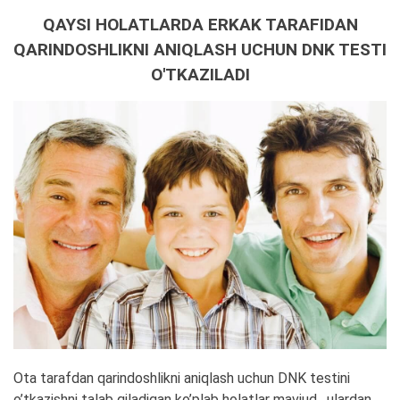
QAYSI HOLATLARDA ERKAK TARAFIDAN
QARINDOSHLIKNI ANIQLASH UCHUN DNK TESTI
O'TKAZILADI
Ota tarafdan qarindoshlikni aniqlash uchun DNK testini
o’tkazishni talab qiladigan ko’plab holatlar mavjud , ulardan