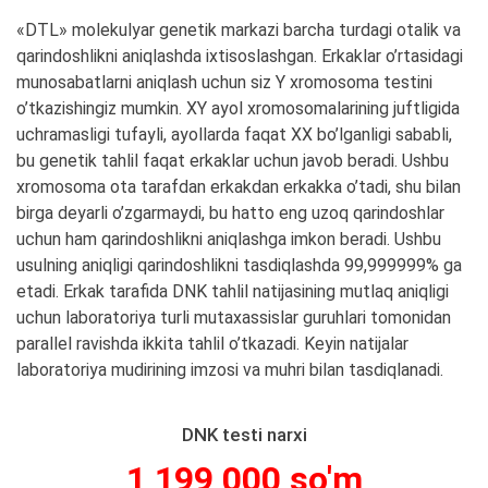
«DTL» molekulyar genetik markazi barcha turdagi otalik va
qarindoshlikni aniqlashda ixtisoslashgan. Erkaklar o’rtasidagi
munosabatlarni aniqlash uchun siz Y xromosoma testini
o’tkazishingiz mumkin. XY ayol xromosomalarining juftligida
uchramasligi tufayli, ayollarda faqat XX bo’lganligi sababli,
bu genetik tahlil faqat erkaklar uchun javob beradi. Ushbu
xromosoma ota tarafdan erkakdan erkakka o’tadi, shu bilan
birga deyarli o’zgarmaydi, bu hatto eng uzoq qarindoshlar
uchun ham qarindoshlikni aniqlashga imkon beradi. Ushbu
usulning aniqligi qarindoshlikni tasdiqlashda 99,999999% ga
etadi. Erkak tarafida DNK tahlil natijasining mutlaq aniqligi
uchun laboratoriya turli mutaxassislar guruhlari tomonidan
parallel ravishda ikkita tahlil o’tkazadi. Keyin natijalar
laboratoriya mudirining imzosi va muhri bilan tasdiqlanadi.
DNK testi narxi
1 199 000 so'm