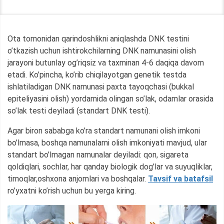
Ota tomonidan qarindoshlikni aniqlashda DNK testini
o’tkazish uchun ishtirokchilarning DNK namunasini olish
jarayoni butunlay og’riqsiz va taxminan 4-6 daqiqa davom
etadi. Ko’pincha, ko’rib chiqilayotgan genetik testda
ishlatiladigan DNK namunasi paxta tayoqchasi (bukkal
epiteliyasini olish) yordamida olingan so’lak, odamlar orasida
so’lak testi deyiladi (standart DNK testi).
Agar biron sababga ko’ra standart namunani olish imkoni
bo’lmasa, boshqa namunalarni olish imkoniyati mavjud, ular
standart bo’lmagan namunalar deyiladi: qon, sigareta
qoldiqlari, sochlar, har qanday biologik dog’lar va suyuqliklar,
tirnoqlar,oshxona anjomlari va boshqalar.
Tavsif va batafsil
ro’yxatni ko’rish uchun bu yerga kiring.