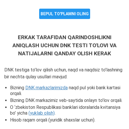
BEPUL TO'PLAMNI OLING
ERKAK TARAFIDAN QARINDOSHLIKNI
ANIQLASH UCHUN DNK TESTI TO'LOVI VA
NATIJALARNI QANDAY OLISH KERAK
DNK testiga to’lov qilish uchun, naqd va naqdsiz to’lashning
bir nechta qulay usullari mavjud:
Bizning
DNK markazlarimizda
naqd pul yoki bank kartasi
orqali.
Bizning DNK markazimiz veb-saytida onlayn to’lov orqali.
O ‘zbekiston Respublikasi banklari idoralarida kvitansiya
bo’ yicha
(yuklab olish)
.
Hisob raqam orqali (yuridik shaxslar uchun).