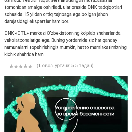
oshiradi. Testlar faqat sertifikatlangan mutaxassislar
tomonidan amalga oshiriladi, ular orasida DNK tadqiqotlari
sohasida 15 yildan ortiq tajribaga ega bo’lgan jahon
darajasidagi ekspertlar ham bor.
DNK «DTL» markazi O’zbekistonning ko’plab shaharlarida
vakolatxonalariga ega. Buning yordamida siz har qanday
namunalarni topshirishingiz mumkin, hatto mamlakatimizning
kichik shahrida ham.
(
овоз, ўртача:
5
5 тадан)
1