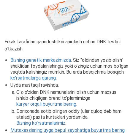
Erkak tarafidan qarindoshlikni aniqlash uchun DNK testini
o'tkazish:
Bizning genetik markazimizda
. Siz "oldindan yozib olish"
shaklidan foydalanishingiz yoki o'zingiz uchun mos bo'lgan
vaqtda kelishingiz mumkin. Bu erda bosqichma-bosqich
ko'rsatmalarga qarang
.
Uyda mustaqil ravishda:
O'z-o'zidan DNK namunalarini olish uchun maxsus
ishlab chiqilgan brend to'plamimizga
kuryer orqali buyurtma bering
.
Dorixonada sotib olingan oddiy (ular quloq deb ham
ataladi) paxta kurtaklari yordamida.
Bizning ko'rsatmalarimiz
.
Mutaxassisning uyga bepul sayohatiga buyurtma bering
.