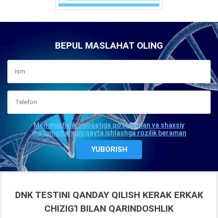
BEPUL MASLAHAT OLING
Men maxfiylik siyosatiga qo'shilaman va shaxsiy
ma'lumotlarimni qayta ishlashga rozilik beraman
DNK TESTINI QANDAY QILISH KERAK ERKAK
CHIZIG'I BILAN QARINDOSHLIK