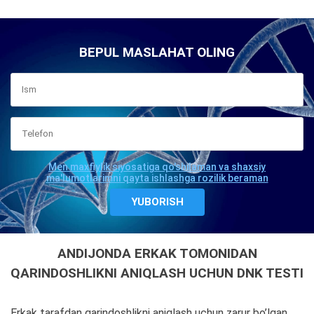
BEPUL MASLAHAT OLING
Men maxfiylik siyosatiga qo'shilaman va shaxsiy
ma'lumotlarimni qayta ishlashga rozilik beraman
ANDIJONDA ERKAK TOMONIDAN
QARINDOSHLIKNI ANIQLASH UCHUN DNK TESTI
Erkak tarafdan qarindoshlikni aniqlash uchun zarur bo’lgan