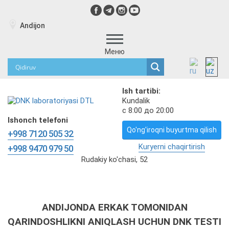
Andijon
Меню
Ish tartibi:
Kundalik
с 8:00 до 20:00
Ishonch telefoni
Qo'ng'iroqni buyurtma qilish
+998 7120 505 32
Kuryerni chaqirtirish
+998 9470 979 50
Rudakiy ko'chasi, 52
ANDIJONDA ERKAK TOMONIDAN
QARINDOSHLIKNI ANIQLASH UCHUN DNK TESTI