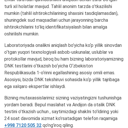
turli xil holatlar mavjud. Tahlil anonim tarzda o’tkazilishi
mumkin (tahlil ishtirokchilarining shaxsini tasdiqlamasdan),
shuningdek sud maqsadlari uchun jarayonning barcha
ishtirokchilarini to’liq identifikatsiyalash bilan amalga
oshirilishi mumkin.
Laboratoriyada onalikni aniqlash bo’yicha ko‘p yillik sinovdan
o‘tgan yuqori texnologiyali asbob-uskunalar, uslublar va
protokollar mavjud, biroq bu ham bizning laboratoriyamizning
DNK testlarini o‘tkazish bo‘yicha O‘zbekiston
Respublikasuda 1-o‘rinni egallashining asosiy omili emas.
Asosiysi, bizda DNK tekshiruvi sohasida ko‘p yillik tajribaga
ega xalqaro ekspertlar ishlaydi.
Bizning mutaxassislarimiz sizning vaziyatingizni tushunishga
yordam beradi. Bepul maslahat va Andijon da otalik DNK
testini o’tkazish uchun , saytimizdagi shaklni to’ldiring yoki
24 soat davomida xizmat ko’rsatadigan telefon raqamiga
+998 7120 505 32
qo’ng’iroq qiling.