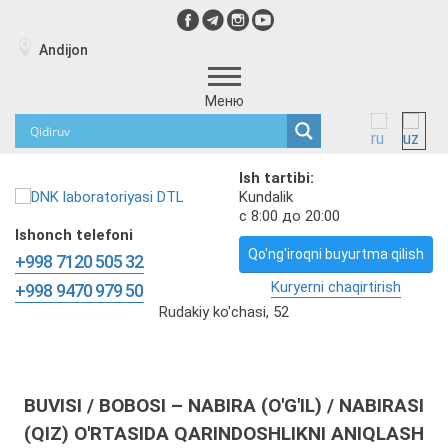
Andijon
Меню
Ish tartibi:
Kundalik
с 8:00 до 20:00
Ishonch telefoni
Qo'ng'iroqni buyurtma qilish
+998 7120 505 32
Kuryerni chaqirtirish
+998 9470 979 50
Rudakiy ko'chasi, 52
BUVISI / BOBOSI – NABIRA (O'G'IL) / NABIRASI
(QIZ) O'RTASIDA QARINDOSHLIKNI ANIQLASH