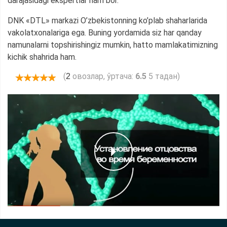
darajasidagi ekspertlar ham bor.
DNK «DTL» markazi O’zbekistonning ko’plab shaharlarida
vakolatxonalariga ega. Buning yordamida siz har qanday
namunalarni topshirishingiz mumkin, hatto mamlakatimizning
kichik shahrida ham.
(
овозлар, ўртача:
6.5
5 тадан)
2