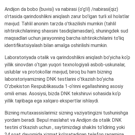
Andijon da bobo (buvisi) va nabirasi (o’g’il) /nabirasi(qiz)
o’rtasida qarindoshlikni aniqlash zarur bo’lgan turli xil holatlar
mavjud. Tahlil anonim tarzda o’tkazilishi mumkin (tahlil
ishtirokchilarining shaxsini tasdiqlamasdan), shuningdek sud
maqsadlari uchun jarayonning barcha ishtirokchilarini to’liq
identifikatsiyalash bilan amalga oshirilishi mumkin.
Laboratoriyada otalik va qarindoshlikni aniqlash bo’yicha ko‘p
yillik sinovdan o‘tgan yuqori texnologiyali asbob-uskunalar,
uslublar va protokollar mavjud, biroq bu ham bizning
laboratoriyamizning DNK testlarini o‘tkazish bo‘yicha
O‘zbekiston Respublikasuda 1-o‘rinni egallashining asosiy
omili emas. Asosiysi, bizda DNK tekshiruvi sohasida ko‘p
yillik tajribaga ega xalqaro ekspertlar ishlaydi.
Bizning mutaxassislarimiz sizning vaziyatingizni tushunishga
yordam beradi. Bepul maslahat va Andijon da otalik DNK
testini o’tkazish uchun , saytimizdagi shaklni to’ldiring yoki
24 soat davomida xizmat ko’rsatadigan telefon raqamiga