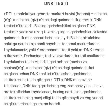
DNK TESTI
«DTL» molekulyar genetik markazi buvisi (bobosi) – nabirasi
(o’g’il)/ nabirasi (qiz) o’rtasidagi qarindoshlik genetik DNK
testini o’tkazadi . Bizning qarindoshlikni aniqlash DNK
testimiz yaqin va uzoq taxmin qilingan qarindoshlar o’rtasida
qarindoshlik munosabatlarini aniqlaydi. Biz har bir alohida
holatga qarab ko’p sonli noyob autosomal markerlardan
foydalanamiz, yoki Y xromosoma testi yoki mtDNK testini
o’tkazamiz. Darhaqiqat, turli vaziyatlarda turli xil usullardan
foydalanish talab etiladi. Ilgari bobosi (buvisi) va
nabirasi(o’g’il)/ nabirasi (qiz) o’rtasidagi qarindoshlikni
aniqlash uchun DNK tahlilini o’tkazishda qo’shimcha
ishtirokchilar talab qilingan.» DTL» DNK markazi o’z
tahlillarida DNK tadqiqotlarining eng zamonaviy usullari va
protokollaridan foydalanadi, buning natijasida qo’shimcha
ishtirokchilarning mavjudligi talab qilinmaydi va eng yuqori
aniqlikka erishishga imkon beradi.