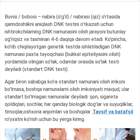
Buvisi / bobosi – nabira (o’g’il) / nabirasi (qiz) o’rtasida
qarindoshlikni aniqlash DNK testini o’tkazish uchun
ishtirokchilarning DNK namunasini olish jarayoni butunlay
og’riqsiz va taxminan 4-6 daqiqa davom etadi. Ko’pincha,
ko’rib chiqilayotgan genetik testda ishlatiladigan DNK
namunasi paxta tayoqchasi (bukkal epiteliyasini olish)
yordamida olingan so’lak, odamlar orasida so’lak testi
deyiladi (standart DNK testi).
Agar biron sababga ko’ra standart namunani olish imkoni
bo’lmasa, boshqa namunalarni olish imkoniyati mavjud, ular
standart bo’lmagan namunalar deyiladi: qon, sigareta
qoldiqlari, sochlar, har qanday biologik dog’lar va suyuqliklar,
tirnoqlar,oshxona anjomlari va boshqalar.
Tavsif va batafsil
ro’yxatni ko’rish uchun bu yerga kiring.