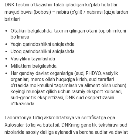
DNK testini o’tkazishni talab qiladigan ko’plab holatlar
mavjud buvisi (bobosi) – nabira (o’g’il) / nabirasi (qiz)ulardan
ba’zilari:
Otalikni belgilashda, taxmin qilingan otani topish imkoni
bo’lmasa
Yaqin qarindoshlikni aniqlashda
Uzoq qarindoshlikni aniqlashda
Vasiylikni tayinlashda
Millatlarni belgilashda.
Har qanday davlat organlariga (sud, FHDYO, vasiylik
organlari, meros olish huquqiga kirish, sud taraflari
o’rtasida mol-mulkni taqsimlash va aliment olish uchun)
keyingi murojaat qilish uchun rasmiy ekspert xulosasi,
sud-genetik ekspertizasi, DNK sud ekspertizasini
o’tkazishda.
Laboratoriya to’liq akkreditatsiya va sertifikatga ega.
Xulosalar to’liq va batafsil. DNKning genetik tekshiruvi sud
nizolarida asosiy dalilga aylanadi va barcha sudlar va davlat