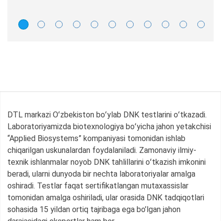
DTL markazi Oʻzbekiston boʻylab DNK testlarini oʻtkazadi.
Laboratoriyamizda biotexnologiya boʻyicha jahon yetakchisi
“Applied Biosystems” kompaniyasi tomonidan ishlab
chiqarilgan uskunalardan foydalaniladi. Zamonaviy ilmiy-
texnik ishlanmalar noyob DNK tahlillarini oʻtkazish imkonini
beradi, ularni dunyoda bir nechta laboratoriyalar amalga
oshiradi. Testlar faqat sertifikatlangan mutaxassislar
tomonidan amalga oshiriladi, ular orasida DNK tadqiqotlari
sohasida 15 yildan ortiq tajribaga ega bo’lgan jahon