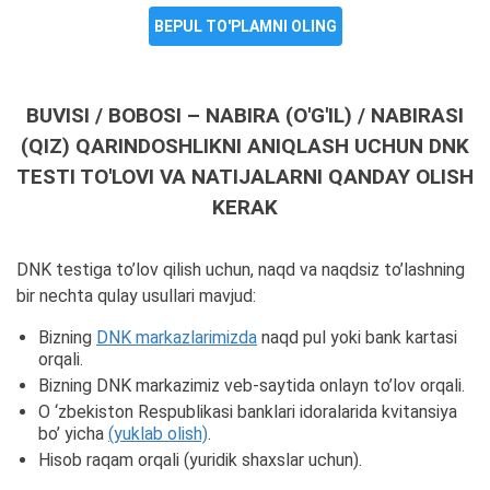
BEPUL TO'PLAMNI OLING
BUVISI / BOBOSI – NABIRA (O'G'IL) / NABIRASI
(QIZ) QARINDOSHLIKNI ANIQLASH UCHUN DNK
TESTI TO'LOVI VA NATIJALARNI QANDAY OLISH
KERAK
DNK testiga to’lov qilish uchun, naqd va naqdsiz to’lashning
bir nechta qulay usullari mavjud:
Bizning
DNK markazlarimizda
naqd pul yoki bank kartasi
orqali.
Bizning DNK markazimiz veb-saytida onlayn to’lov orqali.
O ‘zbekiston Respublikasi banklari idoralarida kvitansiya
bo’ yicha
(yuklab olish)
.
Hisob raqam orqali (yuridik shaxslar uchun).