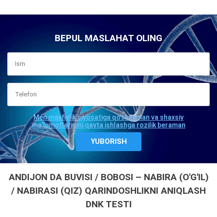
BEPUL MASLAHAT OLING
Men maxfiylik siyosatiga qo'shilaman va shaxsiy
ma'lumotlarimni qayta ishlashga rozilik beraman
ANDIJON DA BUVISI / BOBOSI – NABIRA (O'G'IL)
/ NABIRASI (QIZ) QARINDOSHLIKNI ANIQLASH
DNK TESTI