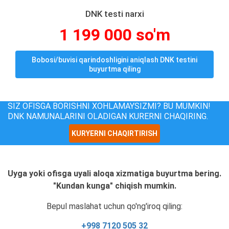
DNK testi narxi
1 199 000 so'm
Bobosi/buvisi qarindoshligini aniqlash DNK testini
buyurtma qiling
SIZ OFISGA BORISHNI XOHLAMAYSIZMI? BU MUMKIN!
DNK NAMUNALARINI OLADIGAN KURERNI CHAQIRING.
KURYERNI CHAQIRTIRISH
Uyga yoki ofisga uyali aloqa xizmatiga buyurtma bering.
"Kundan kunga" chiqish mumkin.
Bepul maslahat uchun qo'ng'iroq qiling:
+998 7120 505 32