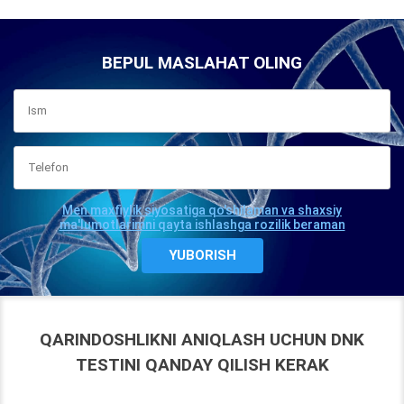
BEPUL MASLAHAT OLING
Men maxfiylik siyosatiga qo'shilaman va shaxsiy
ma'lumotlarimni qayta ishlashga rozilik beraman
QARINDOSHLIKNI ANIQLASH UCHUN DNK
TESTINI QANDAY QILISH KERAK