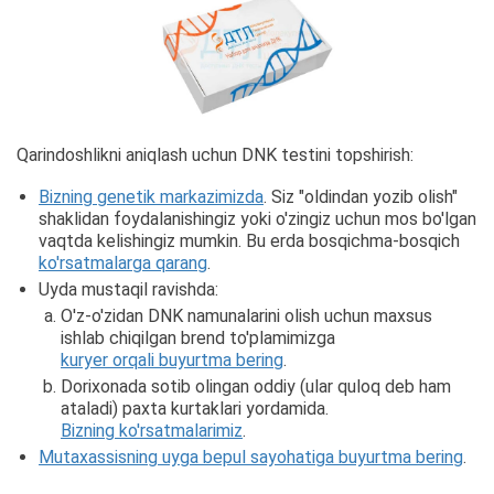
Qarindoshlikni aniqlash uchun DNK testini topshirish:
Bizning genetik markazimizda
. Siz "oldindan yozib olish"
shaklidan foydalanishingiz yoki o'zingiz uchun mos bo'lgan
vaqtda kelishingiz mumkin. Bu erda bosqichma-bosqich
ko'rsatmalarga qarang
.
Uyda mustaqil ravishda:
O'z-o'zidan DNK namunalarini olish uchun maxsus
ishlab chiqilgan brend to'plamimizga
kuryer orqali buyurtma bering
.
Dorixonada sotib olingan oddiy (ular quloq deb ham
ataladi) paxta kurtaklari yordamida.
Bizning ko'rsatmalarimiz
.
Mutaxassisning uyga bepul sayohatiga buyurtma bering
.