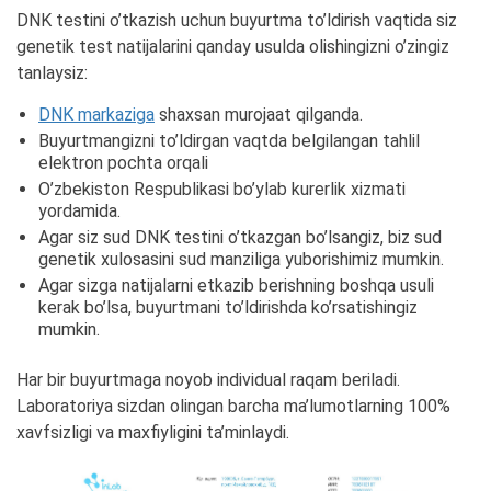
DNK testini o’tkazish uchun buyurtma to’ldirish vaqtida siz
genetik test natijalarini qanday usulda olishingizni o’zingiz
tanlaysiz:
DNK markaziga
shaxsan murojaat qilganda.
Buyurtmangizni to’ldirgan vaqtda belgilangan tahlil
elektron pochta orqali
O’zbekiston Respublikasi bo’ylab kurerlik xizmati
yordamida.
Agar siz sud DNK testini o’tkazgan bo’lsangiz, biz sud
genetik xulosasini sud manziliga yuborishimiz mumkin.
Agar sizga natijalarni etkazib berishning boshqa usuli
kerak bo’lsa, buyurtmani to’ldirishda ko’rsatishingiz
mumkin.
Har bir buyurtmaga noyob individual raqam beriladi.
Laboratoriya sizdan olingan barcha ma’lumotlarning 100%
xavfsizligi va maxfiyligini ta’minlaydi.