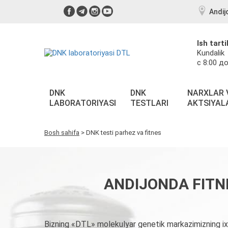
Andij
Ish tarti
Kundalik
с 8:00 до
DNK
DNK
NARXLAR 
LABORATORIYASI
TESTLARI
AKTSIYAL
Bosh sahifa
>
DNK testi parhez va fitnes
ANDIJONDA FITN
Bizning «DTL» molekulyar genetik markazimizning ixt