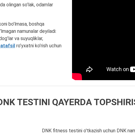
da olingan so’lak, odamlar
koni bo’lmasa, boshqa
o’lmagan namunalar deyiladi:
dog’lar va suyuqliklar,
atafsil
ro’yxatni ko’rish uchun
DNK TESTINI QAYERDA TOPSHIR