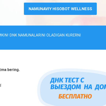
NAMUNAVIY HISOBOT WELLNESS
MKIN! DNK NAMUNALARINI OLADIGAN KURERNI
tma bering.
g: