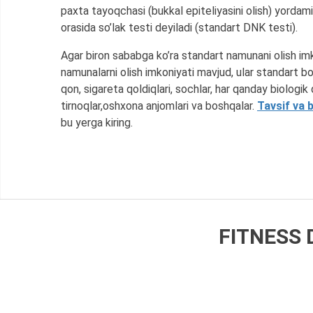
paxta tayoqchasi (bukkal epiteliyasini olish) yordami
orasida so’lak testi deyiladi (standart DNK testi).
Agar biron sababga ko’ra standart namunani olish im
namunalarni olish imkoniyati mavjud, ular standart b
qon, sigareta qoldiqlari, sochlar, har qanday biologik 
tirnoqlar,oshxona anjomlari va boshqalar.
Tavsif va b
bu yerga kiring.
FITNESS 