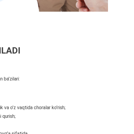
ILADI
 ba’zilari:
k va o’z vaqtida choralar ko’rish;
 qurish;
vg’a sifatida.