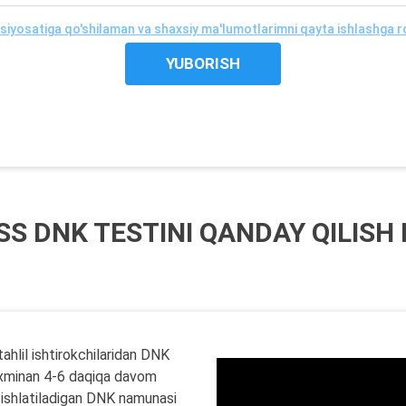
 siyosatiga qo'shilaman va shaxsiy ma'lumotlarimni qayta ishlashga r
SS DNK TESTINI QANDAY QILISH
ahlil ishtirokchilaridan DNK
 taxminan 4-6 daqiqa davom
a ishlatiladigan DNK namunasi