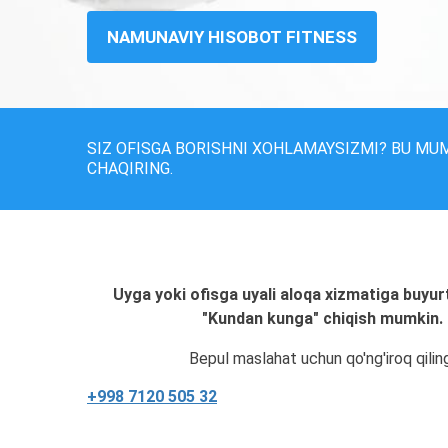
NAMUNAVIY HISOBOT FITNESS
SIZ OFISGA BORISHNI XOHLAMAYSIZMI? BU MU
CHAQIRING.
Uyga yoki ofisga uyali aloqa xizmatiga buyur
"Kundan kunga" chiqish mumkin.
Bepul maslahat uchun qo'ng'iroq qilin
+998 7120 505 32