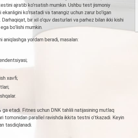
testini ajratib ko’rsatish mumkin. Ushbu test jismoniy
 ekanligini ko’rsatadi va tanangiz uchun zarur bo’lgan
haqiqat, bir xil o’quv dasturlari va parhez bilan ikki kishi
a ega bo’lishi mumkin.
i aniqlashga yordam beradi, masalan:
endentsiyasi;
ish xavfi;
lari;
oshqalar.
ga etadi. Fitnes uchun DNK tahlili natijasining mutlaq
ari tomonidan parallel ravishda ikkita testni o’tkazadi. Keyin
an tasdiqlanadi.