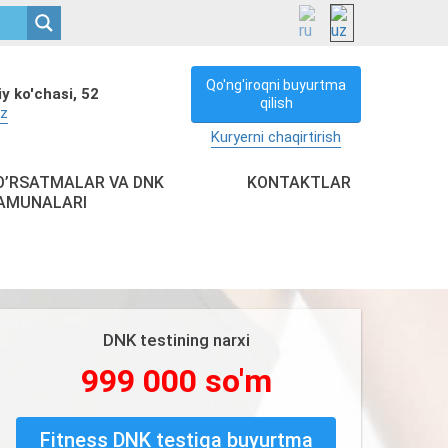
Qo'ng'iroqni buyurtma
y ko'chasi, 52
qilish
uz
Kuryerni chaqirtirish
O’RSATMALAR VA DNK
KONTAKTLAR
AMUNALARI
DNK testining narxi
999 000 so'm
Fitness DNK testiga buyurtma