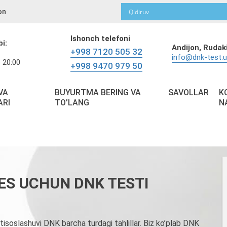
on
Ishonch telefoni
bi:
Andijon,
Rudaki
+998 7120 505 32
info@dnk-test.
 20:00
+998 9470 979 50
VA
BUYURTMA BERING VA
SAVOLLAR
K
ARI
TO’LANG
N
ES UCHUN DNK TESTI
isoslashuvi DNK barcha turdagi tahlillar. Biz ko’plab DNK