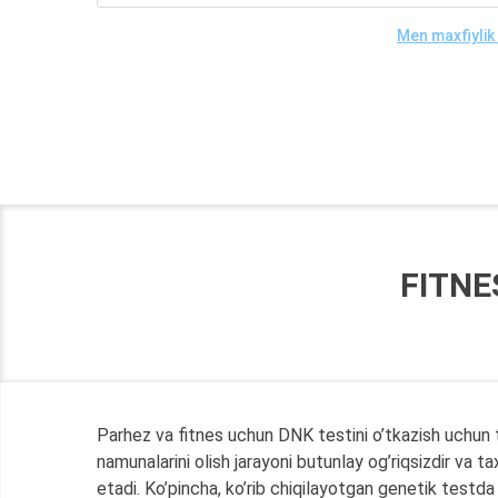
Men maxfiylik
FITNE
Parhez va fitnes uchun DNK testini o’tkazish uchun t
namunalarini olish jarayoni butunlay og’riqsizdir va
etadi. Ko’pincha, ko’rib chiqilayotgan genetik testd