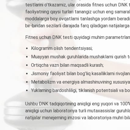
testlarini o’tkazamiz, ular orasida fitnes uchun DNK 
faoliyatning qaysi turlari tanangiz uchun eng samarali
moddalarga boy ovqatlarni tanlashga yordam beradi. Dar
bir-biridan sezilarli darajada farq qiladigan natijalarg
Fitnes uchun DNK testi quyidagi muhim parametrlarn
Kilogramm olish tendentsiyasi;
Muayyan mushak guruhlarida mushaklarni qurish t
Ortiqcha vazn bilan maqsadli kurash;
Jismoniy faoliyat bilan bog’liq kasalliklarni rivojlan
Metabolizm va energiya almashinuvining xususiyat
Yuklarning bardoshliligi, tiklanish potentsiali va b
Ushbu DNK tadqiqotining aniqligi eng yuqori va 100% 
aniqligi uchun laboratoriya turli mutaxassislar guruhl
natijalar menejerning imzosi va laboratoriya muhri bil