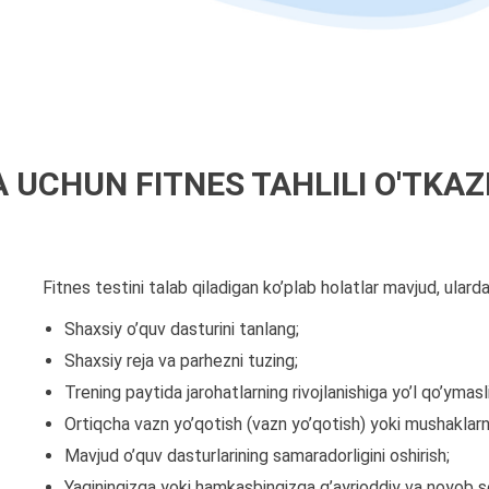
 UCHUN FITNES TAHLILI O'TKAZ
Fitnes testini talab qiladigan ko’plab holatlar mavjud, ulardan
Shaxsiy o’quv dasturini tanlang;
Shaxsiy reja va parhezni tuzing;
Trening paytida jarohatlarning rivojlanishiga yo’l qo’ymasli
Ortiqcha vazn yo’qotish (vazn yo’qotish) yoki mushaklarni
Mavjud o’quv dasturlarining samaradorligini oshirish;
Yaqiningizga yoki hamkasbingizga g’ayrioddiy va noyob so